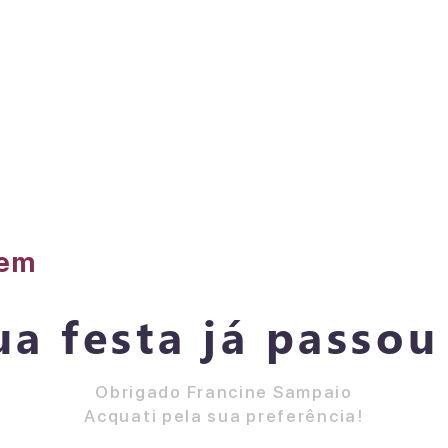
3
gem
ua festa já passou 
Obrigado Francine Sampaio
Acquati pela sua preferência!