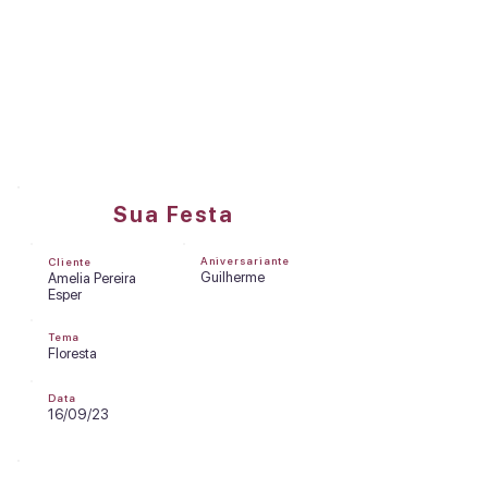
DREAMS FACTORY
Olá, Amelia Pereira Esper
Sua Festa
Aniversariante
Cliente
Guilherme
Amelia Pereira
Esper
Tema
Floresta
Data
16/09/23