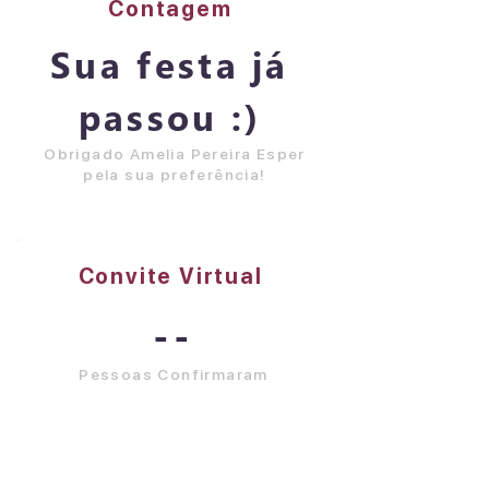
Contagem
Sua festa já
passou :)
Obrigado Amelia Pereira Esper
pela sua preferência!
Convite Virtual
--
Pessoas Confirmaram
Visualizar Tudo