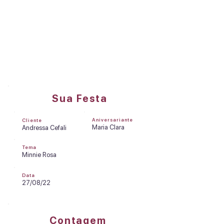
DREAMS FACTORY
Olá, Andressa Cefali
Sua Festa
Aniversariante
Cliente
Maria Clara
Andressa Cefali
Tema
Minnie Rosa
Data
27/08/22
Contagem