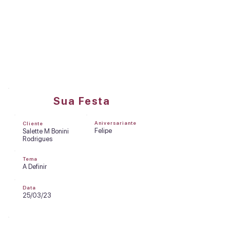
DREAMS FACTORY
Olá, Salette M Bonini Rodrigues
Sua Festa
Aniversariante
Cliente
Felipe
Salette M Bonini
Rodrigues
Tema
A Definir
Data
25/03/23