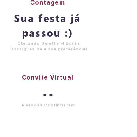
Contagem
Sua festa já
passou :)
Obrigado Salette M Bonini
Rodrigues pela sua preferência!
Convite Virtual
--
Pessoas Confirmaram
Visualizar Tudo