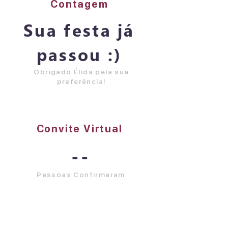
Contagem
Sua festa já
passou :)
Obrigado Élida pela sua
preferência!
Convite Virtual
--
Pessoas Confirmaram
Visualizar Tudo