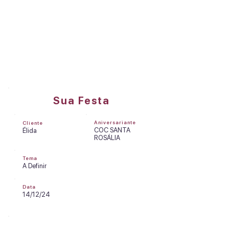
DREAMS FACTORY
Olá, Élida
Sua Festa
Aniversariante
Cliente
COC SANTA
Élida
ROSÁLIA
Tema
A Definir
Data
14/12/24