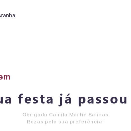
ranha
3
gem
ua festa já passou 
Obrigado Camila Martin Salinas
Rozas pela sua preferência!