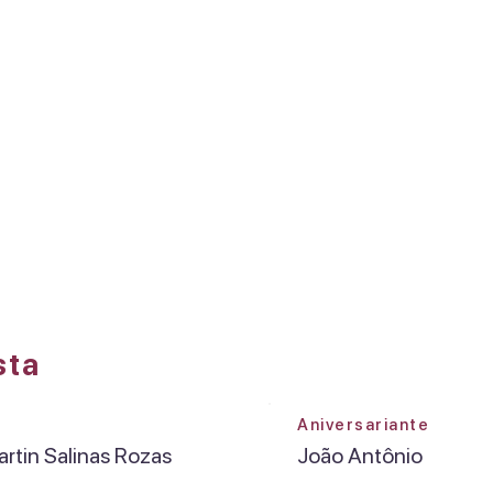
DREAMS FACTORY
Olá, Camila Martin
Salinas Rozas
sta
Aniversariante
rtin Salinas Rozas
João Antônio