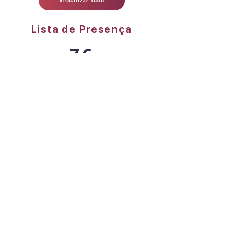
Visualizar Tudo
Lista de Presença
76
Pessoas Presentes
Abrir Lista
Aviso Legal
Está ferramenta é para uso exclusivo de
clientes. Ao utilizá-la o usuário concorda
com a política de privacidade da empresa.