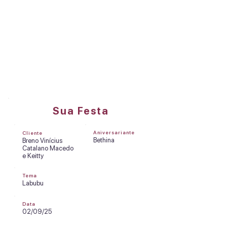
DREAMS FACTORY
Olá, Breno Vinícius Catalano
Macedo e Keitty
Sua Festa
Aniversariante
Cliente
Bethina
Breno Vinícius
Catalano Macedo
e Keitty
Tema
Labubu
Data
02/09/25