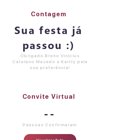
Contagem
Sua festa já
passou :)
Obrigado Breno Vinícius
Catalano Macedo e Keitty pela
sua preferência!
Convite Virtual
--
Pessoas Confirmaram