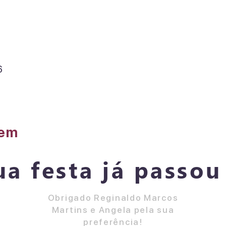
n
6
gem
ua festa já passou 
Obrigado Reginaldo Marcos
Martins e Angela pela sua
preferência!