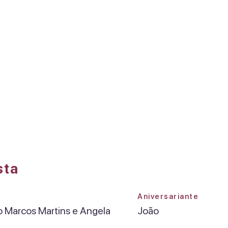
DREAMS FACTORY
Olá, Reginaldo Marcos
Martins e Angela
sta
Aniversariante
o Marcos Martins e Angela
João