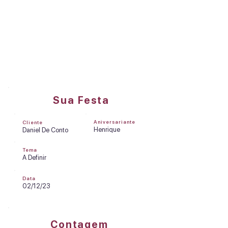
DREAMS FACTORY
Olá, Daniel De Conto
Sua Festa
Aniversariante
Cliente
Henrique
Daniel De Conto
Tema
A Definir
Data
02/12/23
Contagem