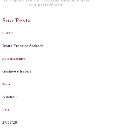
Obrigado Ivan e Francine Andrade pela
sua preferência!
Sua Festa
Cliente
Ivan e Francine Andrade
Aniversariante
Gustavo e Isabela
Tema
A Definir
Data
27/06/26