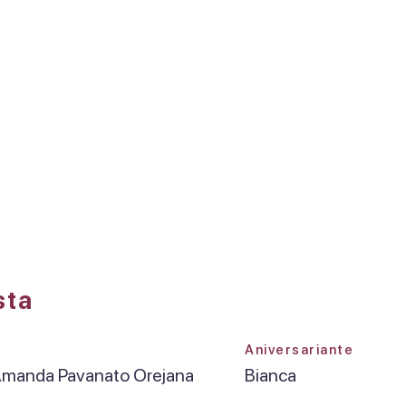
DREAMS FACTORY
Olá, Fabiana Amanda
Pavanato Orejana
sta
Aniversariante
Amanda Pavanato Orejana
Bianca