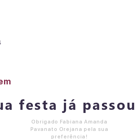
4
gem
ua festa já passou 
Obrigado Fabiana Amanda
Pavanato Orejana pela sua
preferência!