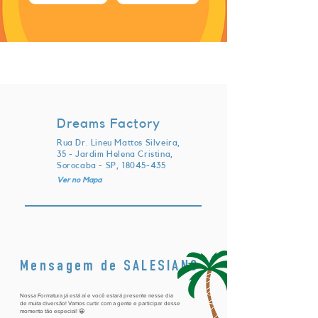
sexta-feira, 1 de dezembro de 2023
às 22:00:00 UTC
Dreams Factory
Rua Dr. Lineu Mattos Silveira,
35 - Jardim Helena Cristina,
Sorocaba - SP,
18045-435
Ver no Mapa
Mensagem de SALESIANO
Nossa Formatura já está aí e você estará presente nesse dia
de muita diversão! Vamos curtir com a gente e participar desse
momento tão especial! 😀​​​