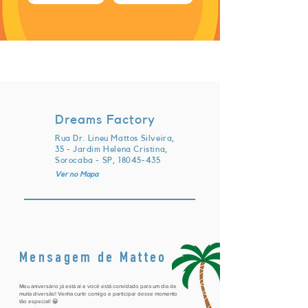
sábado, 30 de julho de 2022 às
16:00:00 UTC
Dreams Factory
Rua Dr. Lineu Mattos Silveira,
35 - Jardim Helena Cristina,
Sorocaba - SP,
18045-435
Ver no Mapa
Mensagem de Matteo
Meu aniversário já está aí e você está convidado para um dia de
muita diversão! Venha curtir comigo e participar desse momento
tão especial! 😀