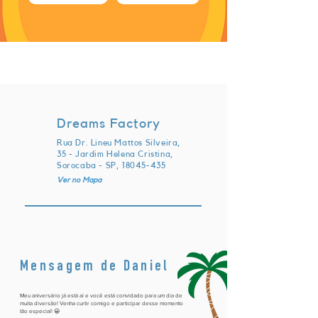
sábado, 20 de agosto de 2022 às
21:30:00 UTC
Dreams Factory
Rua Dr. Lineu Mattos Silveira,
35 - Jardim Helena Cristina,
Sorocaba - SP,
18045-435
Ver no Mapa
Mensagem de Daniel
Meu aniversário já está aí e você está convidado para um dia de
muita diversão! Venha curtir comigo e participar desse momento
tão especial! 😀