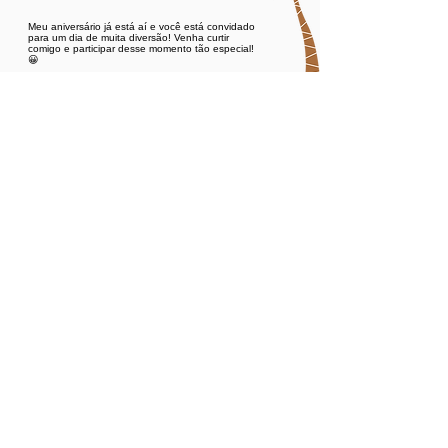
Meu aniversário já está aí e você está convidado
para um dia de muita diversão! Venha curtir
comigo e participar desse momento tão especial!
😀​​​
Responda se vai