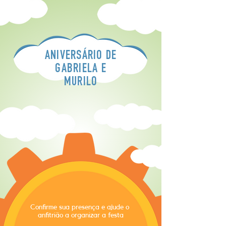
ANIVERSÁRIO DE
GABRIELA E
MURILO
Confirme sua presença e ajude o
anfitrião a organizar a festa