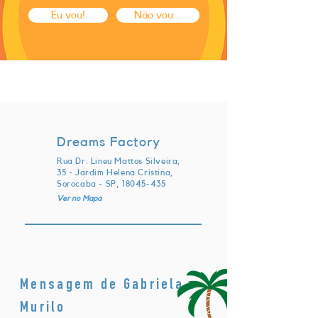
Eu vou!
Não vou...
sábado, 17 de junho de 2023 às
22:00:00 UTC
Dreams Factory
Rua Dr. Lineu Mattos Silveira,
35 - Jardim Helena Cristina,
Sorocaba - SP,
18045-435
Ver no Mapa
Mensagem de Gabriela e
Murilo